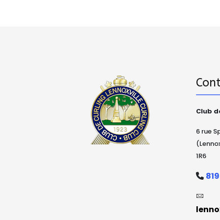
Con
Club d
6 rue S
(Lennox
1R6
819
lenno