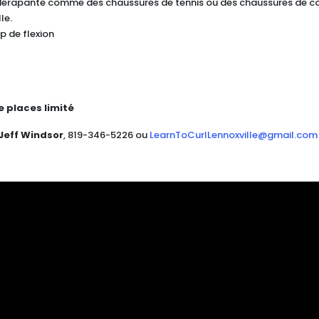
dérapante comme des chaussures de tennis ou des chaussures de co
le.
 de flexion
 places limité
Jeff Windsor
, 819-346-5226 ou
LearnToCurlLennoxville@gmail.com