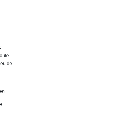
s
toute
jeu de
'en
de