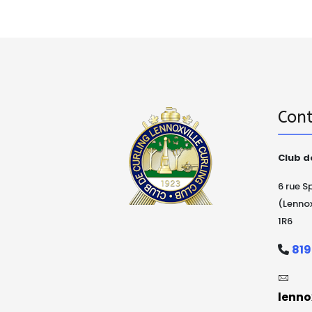
Con
Club d
6 rue S
(Lennox
1R6
819
lenno