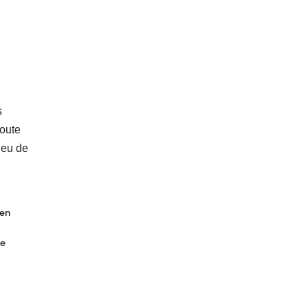
s
toute
jeu de
'en
de