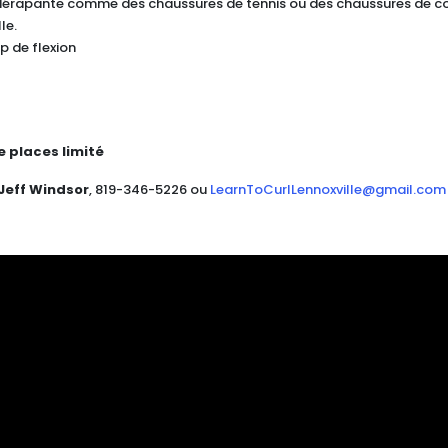
dérapante comme des chaussures de tennis ou des chaussures de co
le.
 de flexion
 places limité
Jeff Windsor
, 819-346-5226 ou
LearnToCurlLennoxville@gmail.com