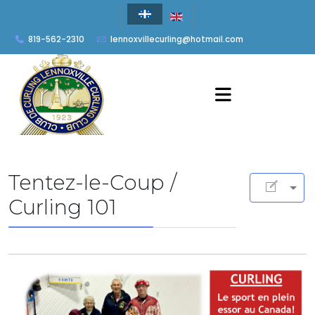
819-562-2310
lennoxvillecurling@hotmail.com
Tentez-le-Coup /
Curling 101